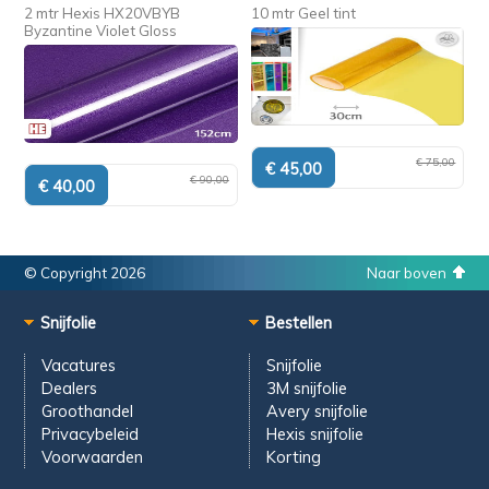
2 mtr Hexis HX20VBYB
10 mtr Geel tint
Byzantine Violet Gloss
€ 75,00
€ 90,00
© Copyright 2026
Naar boven
Snijfolie
Bestellen
Vacatures
Snijfolie
Dealers
3M snijfolie
Groothandel
Avery snijfolie
Privacybeleid
Hexis snijfolie
Voorwaarden
Korting