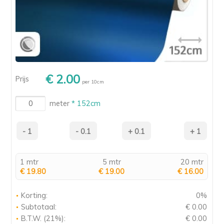
€ 2.00
Prijs
per 10cm
meter
* 152cm
1 mtr
5 mtr
20 mtr
€ 19.80
€ 19.00
€ 16.00
Korting:
0%
Subtotaal:
€ 0.00
B.T.W. (21%):
€ 0.00