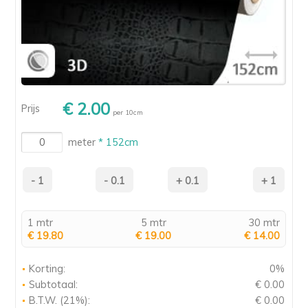
€ 2.00
Prijs
per 10cm
meter
* 152cm
1 mtr
5 mtr
30 mtr
€ 19.80
€ 19.00
€ 14.00
Korting:
0%
Subtotaal:
€ 0.00
B.T.W. (21%):
€ 0.00