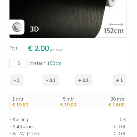
€ 2.00
Prijs
per 10cm
meter
* 152cm
1 mtr
5 mtr
30 mtr
€ 19.80
€ 19.00
€ 14.00
Korting:
0%
Subtotaal:
€ 0.00
B.T.W. (21%):
€ 0.00