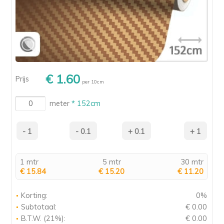
€ 1.60
Prijs
per 10cm
meter
* 152cm
1 mtr
5 mtr
30 mtr
€ 15.84
€ 15.20
€ 11.20
Korting:
0%
Subtotaal:
€ 0.00
B.T.W. (21%):
€ 0.00