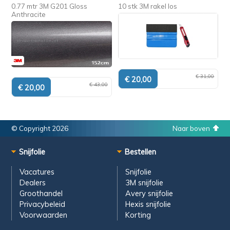
0.77 mtr 3M G201 Gloss
10 stk 3M rakel los
Anthracite
€ 31,00
€ 43,00
© Copyright 2026
Naar boven
Snijfolie
Bestellen
Vacatures
Snijfolie
Dealers
3M snijfolie
Groothandel
Avery snijfolie
Privacybeleid
Hexis snijfolie
Voorwaarden
Korting