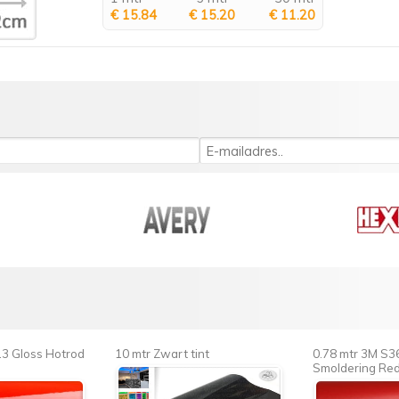
€ 15.84
€ 15.20
€ 11.20
13 Gloss Hotrod
10 mtr Zwart tint
0.78 mtr 3M S3
Smoldering Re