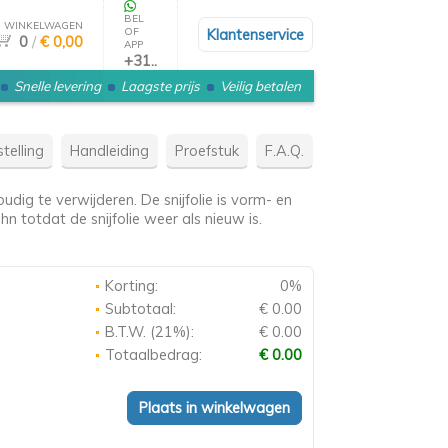
BEL
WINKELWAGEN
OF
Klantenservice
0
/
€ 0,00
APP
+31..
Snelle levering
Laagste prijs
Veilig betalen
telling
Handleiding
Proefstuk
F.A.Q.
dig te verwijderen. De snijfolie is vorm- en
n totdat de snijfolie weer als nieuw is.
Korting:
0%
Subtotaal:
€ 0.00
B.T.W. (21%):
€ 0.00
Totaalbedrag:
€ 0.00