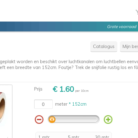
Grote voorraad
Catalogus
Mijn bes
 geplakt worden en beschikt over luchtkanalen om luchtbellen eenvou
t een breedte van 152cm. Foutje? Trek de snijfolie rustig los en föh
€ 1.60
Prijs
per 10cm
meter
* 152cm
1 mtr
5 mtr
30 mtr