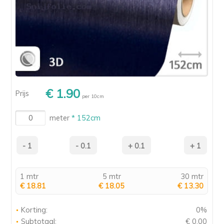
€ 1.90
Prijs
per 10cm
meter
* 152cm
1 mtr
5 mtr
30 mtr
€ 18.81
€ 18.05
€ 13.30
Korting:
0%
Subtotaal:
€ 0.00