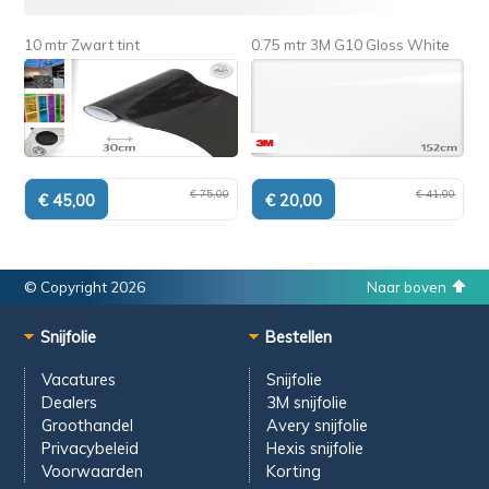
10 mtr Zwart tint
0.75 mtr 3M G10 Gloss White
€ 75,00
€ 41,00
© Copyright 2026
Naar boven
Snijfolie
Bestellen
Vacatures
Snijfolie
Dealers
3M snijfolie
Groothandel
Avery snijfolie
Privacybeleid
Hexis snijfolie
Voorwaarden
Korting