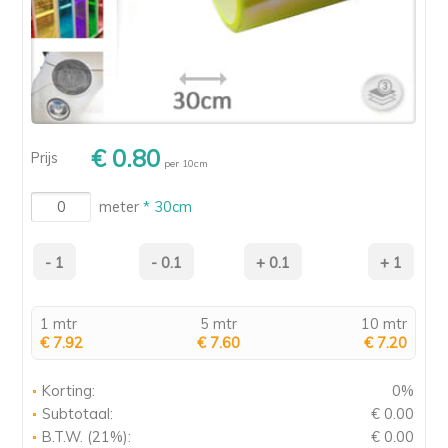
€ 0.80
Prijs
per 10cm
meter
* 30cm
1 mtr
5 mtr
10 mtr
€ 7.92
€ 7.60
€ 7.20
Korting:
0%
Subtotaal:
€ 0.00
B.T.W. (21%):
€ 0.00