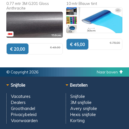
0.77 mtr 3M G201 Gloss
10 mtr Blauw tint
Anthracite
€ 75,00
€ 43,00
© Copyright 2026
Naar boven
Snijfolie
Bestellen
Vacatures
Snijfolie
Dealers
3M snijfolie
Groothandel
Avery snijfolie
Privacybeleid
Hexis snijfolie
Voorwaarden
Korting