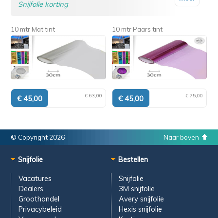
Snijfolie korting
10 mtr Mat tint
10 mtr Paars tint
€ 63,00
€ 75,00
© Copyright 2026
Naar boven
Snijfolie
Bestellen
Vacatures
Snijfolie
Dealers
3M snijfolie
Groothandel
Avery snijfolie
Privacybeleid
Hexis snijfolie