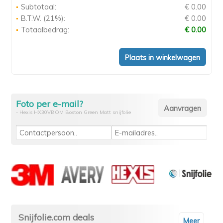
Subtotaal:
€ 0.00
B.T.W. (21%):
€ 0.00
Totaalbedrag:
€ 0.00
Foto per e-mail?
- Hexis HX30VBOM Boston Green Matt snijfolie
Snijfolie.com deals
Meer