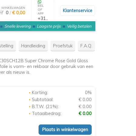
BEL
WINKELWAGEN
OF
Klantenservice
0
/
€ 0,00
APP
+31..
Snelle levering
Laagste prijs
Veilig betalen
telling
Handleiding
Proefstuk
F.A.Q.
HX30SCH12B Super Chrome Rose Gold Gloss
folie is vorm- en rekbaar door gebruik van een
er als nieuw is.
Korting:
0%
Subtotaal:
€ 0.00
B.T.W. (21%):
€ 0.00
Totaalbedrag:
€ 0.00