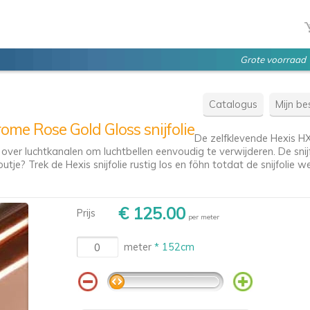
Grote voorraad
Catalogus
Mijn bes
e Rose Gold Gloss snijfolie
De zelfklevende Hexis 
 over luchtkanalen om luchtbellen eenvoudig te verwijderen. De snij
e? Trek de Hexis snijfolie rustig los en föhn totdat de snijfolie we
€ 125.00
Prijs
per meter
meter
* 152cm