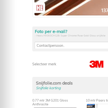
Foto per e-mail?
- Hexis HX30SCH12B Super Chrome Rose Gold Gloss snijfolie
Selecteer merk
Snijfolie.com deals
Snijfolie korting
0.77 mtr 3M G201 Gloss
10 mtr Paars ti
Anthracite