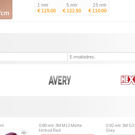
1 mtr
5 mtr
25 mtr
€ 125.00
€ 122.50
€ 110.00
nt
0.80 mtr 3M M13 Matte
0.92 mtr 3M G3
Hotrod Red
Grey