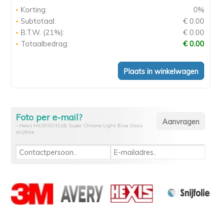
Korting:
0%
Subtotaal:
€ 0.00
B.T.W. (21%):
€ 0.00
Totaalbedrag:
€ 0.00
Foto per e-mail?
- Hexis HX30SCH11B Super Chrome Light Blue Gloss
snijfolie