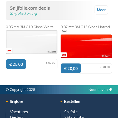
Snijfolie.com deals
Meer
Snijfolie korting
0.95 mtr 3M G10 Gloss White
0.87 mtr 3M G13 Gloss Hotrod
Red
€ 52,00
€ 48,00
© Copyright 2026
Naar boven
Snijfolie
Bestellen
Vacatures
Snijfolie
Dealers
3M snijfolie