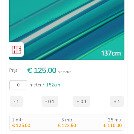
€ 125.00
Prijs
per meter
meter
* 152cm
1 mtr
5 mtr
25 mtr
€ 125.00
€ 122.50
€ 110.00