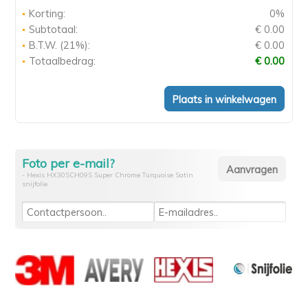
Korting:
0%
Subtotaal:
€ 0.00
B.T.W. (21%):
€ 0.00
Totaalbedrag:
€ 0.00
Foto per e-mail?
- Hexis HX30SCH09S Super Chrome Turquoise Satin
snijfolie