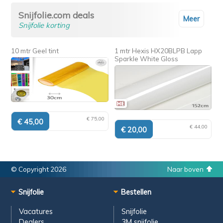
Snijfolie.com deals
Meer
Snijfolie korting
10 mtr Geel tint
1 mtr Hexis HX20BLPB Lapp
Sparkle White Gloss
€ 75,00
€ 44,00
© Copyright 2026
Naar boven
Snijfolie
Bestellen
Vacatures
Snijfolie
Dealers
3M snijfolie