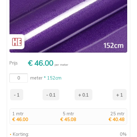
€ 46.00
Prijs
per meter
meter
* 152cm
1 mtr
5 mtr
25 mtr
€ 46.00
€ 45.08
€ 40.48
Korting:
0%