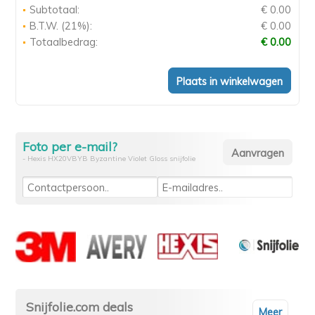
Subtotaal:
€ 0.00
B.T.W. (21%):
€ 0.00
Totaalbedrag:
€ 0.00
Foto per e-mail?
- Hexis HX20VBYB Byzantine Violet Gloss snijfolie
Snijfolie.com deals
Meer