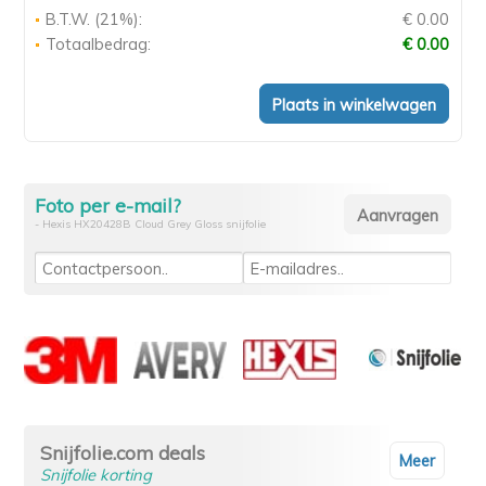
B.T.W. (21%):
€ 0.00
Totaalbedrag:
€ 0.00
Foto per e-mail?
- Hexis HX20428B Cloud Grey Gloss snijfolie
Snijfolie.com deals
Meer
Snijfolie korting