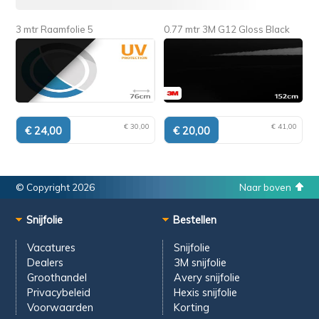
3 mtr Raamfolie 5
0.77 mtr 3M G12 Gloss Black
€ 30,00
€ 41,00
© Copyright 2026
Naar boven
Snijfolie
Bestellen
Vacatures
Snijfolie
Dealers
3M snijfolie
Groothandel
Avery snijfolie
Privacybeleid
Hexis snijfolie
Voorwaarden
Korting