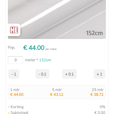
€ 44.00
Prijs
per meter
meter
* 152cm
1 mtr
5 mtr
25 mtr
€ 44.00
€ 43.12
€ 38.72
Korting:
0%
Subtotaal:
€ 0.00