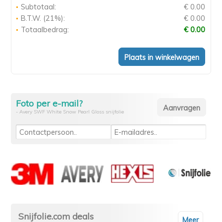
Subtotaal:
€ 0.00
B.T.W. (21%):
€ 0.00
Totaalbedrag:
€ 0.00
Foto per e-mail?
- Avery SWF White Snow Pearl Gloss snijfolie
Snijfolie.com deals
Meer