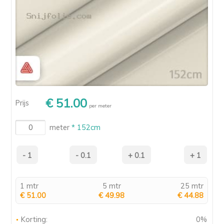
€ 51.00
Prijs
per meter
meter
* 152cm
1 mtr
5 mtr
25 mtr
€ 51.00
€ 49.98
€ 44.88
Korting:
0%