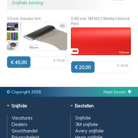
Snijfolie korting
10 mtr Smoke tint
0.80 mtr 3M M13 Matte Hotrod
Red
€ 75,00
€ 44,00
© Copyright 2026
Naar boven
Snijfolie
Bestellen
Vacatures
Snijfolie
Dealers
3M snijfolie
Groothandel
Avery snijfolie
Privacybeleid
Hexis snijfolie