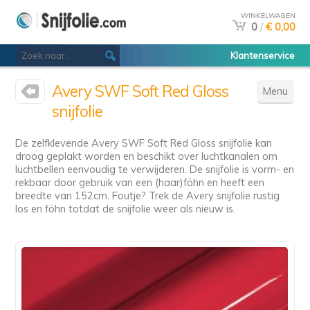
WINKELWAGEN
0
/
€ 0,00
Klantenservice
Avery SWF Soft Red Gloss
Menu
snijfolie
De zelfklevende Avery SWF Soft Red Gloss snijfolie kan
droog geplakt worden en beschikt over luchtkanalen om
luchtbellen eenvoudig te verwijderen. De snijfolie is vorm- en
rekbaar door gebruik van een (haar)föhn en heeft een
breedte van 152cm. Foutje? Trek de Avery snijfolie rustig
los en föhn totdat de snijfolie weer als nieuw is.