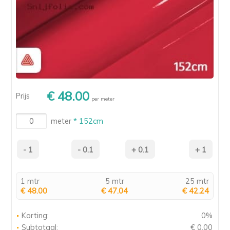
€ 48.00
Prijs
per meter
meter
* 152cm
1 mtr
5 mtr
25 mtr
€ 48.00
€ 47.04
€ 42.24
Korting:
0%
Subtotaal:
€ 0.00