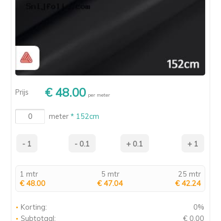
€ 48.00
Prijs
per meter
meter
* 152cm
1 mtr
5 mtr
25 mtr
€ 48.00
€ 47.04
€ 42.24
Korting:
0%
Subtotaal:
€ 0.00