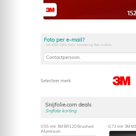
Foto per e-mail?
- 3M 1080 S363 Satin Smoldering Red snijfolie
Selecteer merk
Snijfolie.com deals
Snijfolie korting
0.55 mtr 3M BR120 Brushed
0.73 mtr 3M M
Aluminium