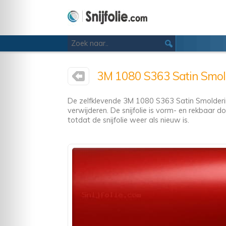
3M 1080 S363 Satin Smold
De zelfklevende 3M 1080 S363 Satin Smolderin
verwijderen. De snijfolie is vorm- en rekbaar d
totdat de snijfolie weer als nieuw is.