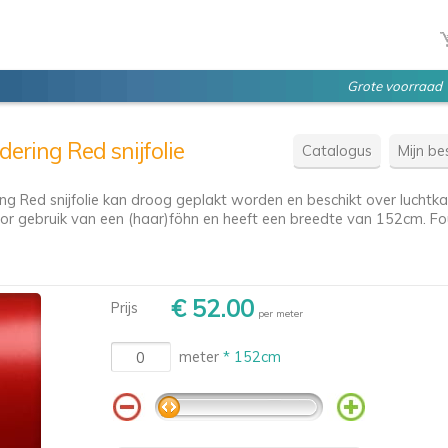
Grote voorraad
ering Red snijfolie
Catalogus
Mijn bes
g Red snijfolie kan droog geplakt worden en beschikt over luchtka
oor gebruik van een (haar)föhn en heeft een breedte van 152cm. Fout
€ 52.00
Prijs
per meter
meter
* 152cm