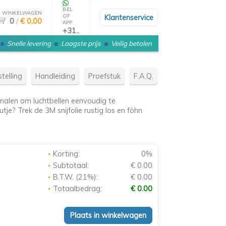
BEL
WINKELWAGEN
OF
Klantenservice
0
/
€ 0,00
APP
+31..
Snelle levering
Laagste prijs
Veilig betalen
telling
Handleiding
Proefstuk
F.A.Q.
nalen om luchtbellen eenvoudig te
je? Trek de 3M snijfolie rustig los en föhn
Korting:
0%
Subtotaal:
€ 0.00
B.T.W. (21%):
€ 0.00
Totaalbedrag:
€ 0.00