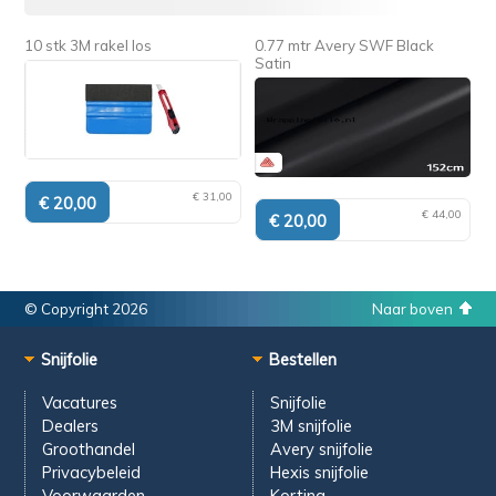
10 stk 3M rakel los
0.77 mtr Avery SWF Black
Satin
€ 31,00
€ 44,00
© Copyright 2026
Naar boven
Snijfolie
Bestellen
Vacatures
Snijfolie
Dealers
3M snijfolie
Groothandel
Avery snijfolie
Privacybeleid
Hexis snijfolie
Voorwaarden
Korting