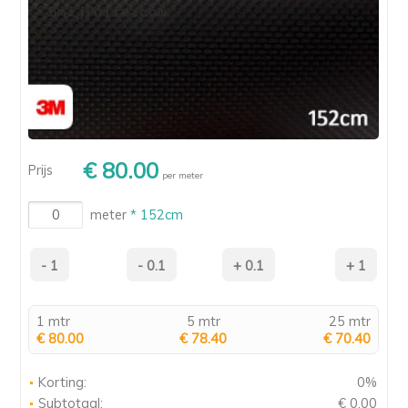
€ 80.00
Prijs
per meter
meter
* 152cm
1 mtr
5 mtr
25 mtr
€ 80.00
€ 78.40
€ 70.40
Korting:
0%
Subtotaal:
€ 0.00