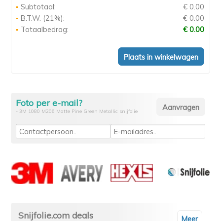
Subtotaal:
€ 0.00
B.T.W. (21%):
€ 0.00
Totaalbedrag:
€ 0.00
Foto per e-mail?
- 3M 1080 M206 Matte Pine Green Metallic snijfolie
Snijfolie.com deals
Meer