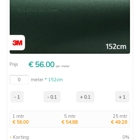
€ 56.00
Prijs
per meter
meter
* 152cm
1 mtr
5 mtr
25 mtr
€ 56.00
€ 54.88
€ 49.28
Korting:
0%