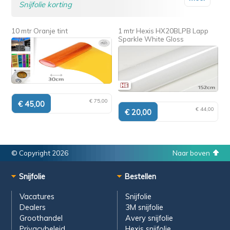
Snijfolie korting
10 mtr Oranje tint
1 mtr Hexis HX20BLPB Lapp
Sparkle White Gloss
€ 75,00
€ 44,00
© Copyright 2026
Naar boven
Snijfolie
Bestellen
Vacatures
Snijfolie
Dealers
3M snijfolie
Groothandel
Avery snijfolie
Privacybeleid
Hexis snijfolie