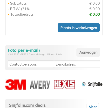
Subtotaal:
€ 0.00
B.T.W. (21%):
€ 0.00
Totaalbedrag:
€ 0.00
Foto per e-mail?
- 3M 1080 GP272 Gloss Midnight Blue snijfolie
Snijfolie.com deals
Meer