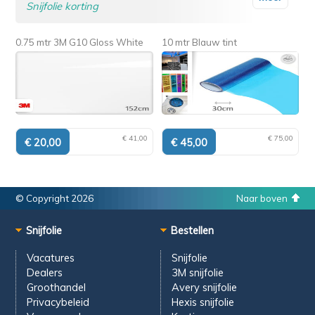
Snijfolie korting
0.75 mtr 3M G10 Gloss White
10 mtr Blauw tint
€ 41,00
€ 75,00
© Copyright 2026
Naar boven
Snijfolie
Bestellen
Vacatures
Snijfolie
Dealers
3M snijfolie
Groothandel
Avery snijfolie
Privacybeleid
Hexis snijfolie