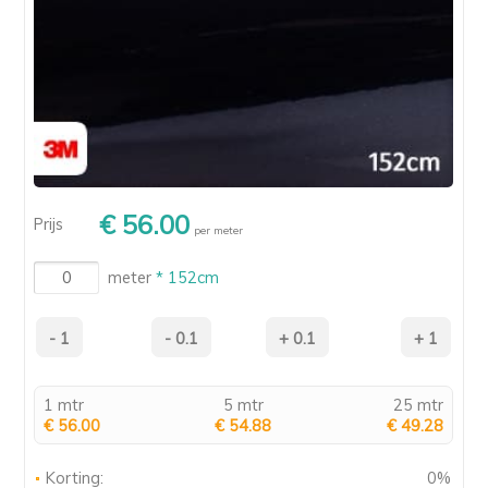
€ 56.00
Prijs
per meter
meter
* 152cm
1 mtr
5 mtr
25 mtr
€ 56.00
€ 54.88
€ 49.28
Korting:
0%