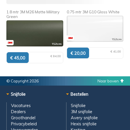
1.8 mtr 3M M26 Matte Military
0.75 mtr 3M G10 Gloss White
Green
€ 41,00
€ 84,00
© Copyright 2026
Naar boven
Snijfolie
Bestellen
Vacatures
Snijfolie
Dealers
3M snijfolie
Groothandel
Avery snijfolie
Privacybeleid
Hexis snijfolie
Voorwaarden
Korting