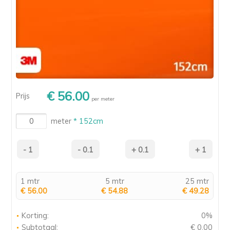
€ 56.00
Prijs
per meter
meter
* 152cm
1 mtr
5 mtr
25 mtr
€ 56.00
€ 54.88
€ 49.28
Korting:
0%
Subtotaal:
€ 0.00